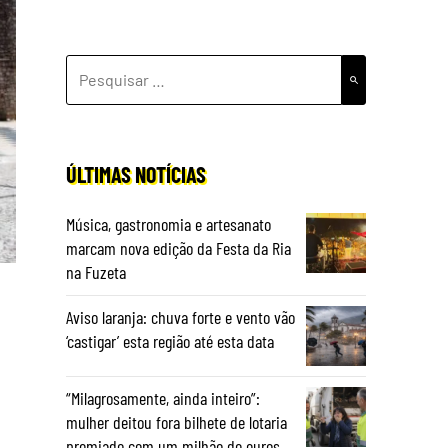
PESQUISAR
POR:
ÚLTIMAS NOTÍCIAS
Música, gastronomia e artesanato
marcam nova edição da Festa da Ria
na Fuzeta
Aviso laranja: chuva forte e vento vão
‘castigar’ esta região até esta data
“Milagrosamente, ainda inteiro”:
mulher deitou fora bilhete de lotaria
premiado com um milhão de euros