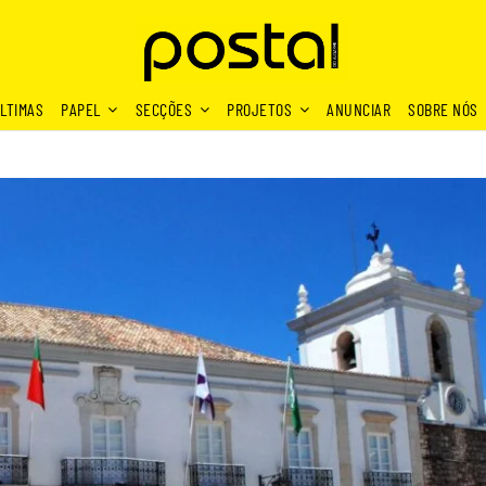
LTIMAS
PAPEL
SECÇÕES
PROJETOS
ANUNCIAR
SOBRE NÓS