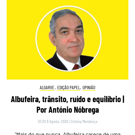
ALGARVE
,
EDIÇÃO PAPEL
,
OPINIÃO
Albufeira, trânsito, ruído e equilíbrio |
Por António Nóbrega
07:30 8 Agosto, 2026
|
Cristina Mendonça
"Mais do que nunca, Albufeira carece de uma