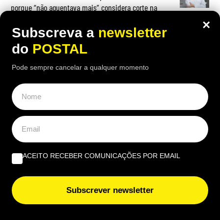
porque “não aguentava mais” considera corte na
pensão “injusto”
×
Subscreva a
newsletter
Entrevista a Fonseca Martins: “Nunca deixei de pintar,
do
POSTAL
desenhar e expor”
Pode sempre cancelar a qualquer momento
Trabalhou 39 anos num supermercado, ganhava quase
2.000€ e teve de voltar a trabalhar porque a pensão não
chegava: “Não me posso dar ao luxo de ficar sem fazer
nada”
ACEITO RECEBER COMUNICAÇÕES POR EMAIL
OPINIÃO
Subscrever newsletter
Do amor ao ódio vai apenas um passo | Por Henrique
Dias Freire