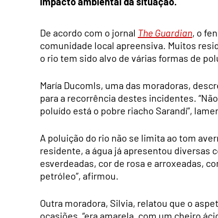
impacto ambiental da situação.
De acordo com o jornal
The Guardian
, o fe
comunidade local apreensiva. Muitos resi
o rio tem sido alvo de várias formas de po
María Ducomls, uma das moradoras, descre
para a recorrência destes incidentes. “Nã
poluído está o pobre riacho Sarandí”, lam
A poluição do rio não se limita ao tom a
residente, a água já apresentou diversas c
esverdeadas, cor de rosa e arroxeadas, c
petróleo”, afirmou.
Outra moradora, Silvia, relatou que o asp
ocasiões, “era amarela, com um cheiro áci