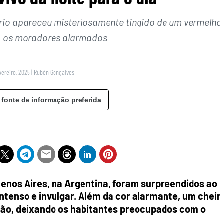
 o rio apareceu misteriosamente tingido de um vermelh
o os moradores alarmados
vereiro, 2025
|
Rubén Gonçalves
 fonte de informação preferida
enos Aires, na Argentina, foram surpreendidos ao
intenso e invulgar. Além da cor alarmante, um chei
ião, deixando os habitantes preocupados com o