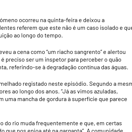
nómeno ocorreu na quinta-feira e deixou a
dentes referem que este não é um caso isolado e qu
luição ao longo do tempo.
veu a cena como “um riacho sangrento” e alertou
o é preciso ser um inspetor para perceber o quão
enta, referindo-se à degradação contínua das águas.
vermelhado registado neste episódio. Segundo a mes
ores ao longo dos anos. “Já as vimos azuladas,
om uma mancha de gordura à superfície que parece
eto do rio muda frequentemente e que, em certas
do que nos enjoa até na garganta”. A comunidade