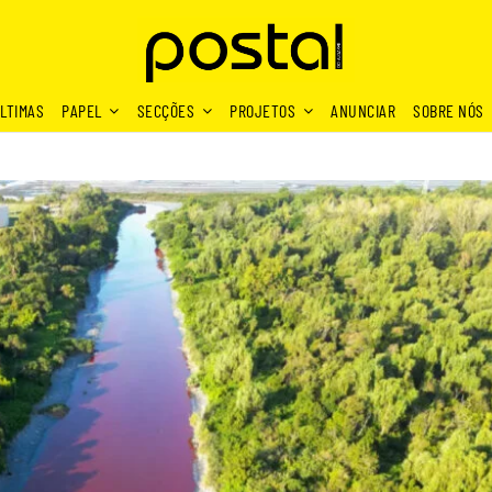
LTIMAS
PAPEL
SECÇÕES
PROJETOS
ANUNCIAR
SOBRE NÓS