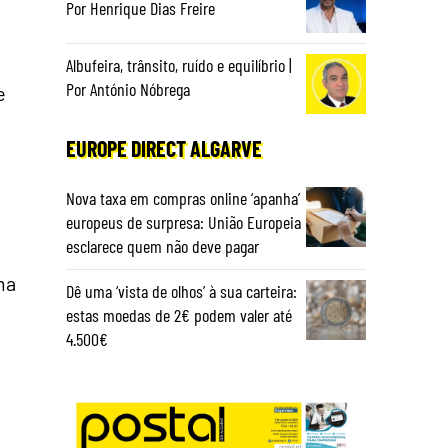
Por Henrique Dias Freire
Albufeira, trânsito, ruído e equilíbrio |
Por António Nóbrega
e
EUROPE DIRECT ALGARVE
Nova taxa em compras online ‘apanha’
europeus de surpresa: União Europeia
esclarece quem não deve pagar
ma
Dê uma ‘vista de olhos’ à sua carteira:
estas moedas de 2€ podem valer até
4.500€