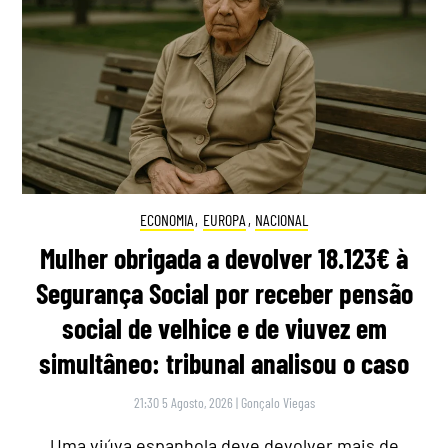
ECONOMIA
,
EUROPA
,
NACIONAL
Mulher obrigada a devolver 18.123€ à
Segurança Social por receber pensão
social de velhice e de viuvez em
simultâneo: tribunal analisou o caso
21:30 5 Agosto, 2026
|
Gonçalo Viegas
Uma viúva espanhola deve devolver mais de