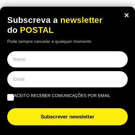
×
Subscreva a
newsletter
do
POSTAL
Pode sempre cancelar a qualquer momento
ACEITO RECEBER COMUNICAÇÕES POR EMAIL
EUROPA
Nem aviões nem helicópteros: pastor
Subscrever newsletter
diz que a solução para os incêndios