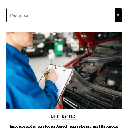
PESQUISAR
POR:
AUTO
,
NACIONAL
Inspeção automóvel mudou: milhares