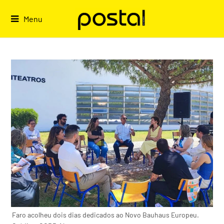
Skip
to
Menu
content
Faro acolheu dois dias dedicados ao Novo Bauhaus Europeu.