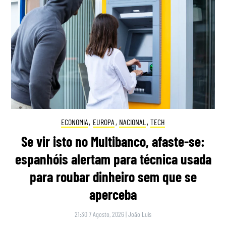
ECONOMIA
,
EUROPA
,
NACIONAL
,
TECH
Se vir isto no Multibanco, afaste-se:
espanhóis alertam para técnica usada
para roubar dinheiro sem que se
aperceba
21:30 7 Agosto, 2026
|
João Luís