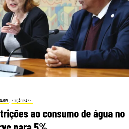
GARVE
,
EDIÇÃO PAPEL
strições ao consumo de água no
rve para 5%