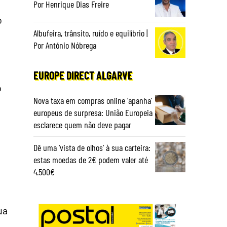
Por Henrique Dias Freire
o
Albufeira, trânsito, ruído e equilíbrio |
Por António Nóbrega
EUROPE DIRECT ALGARVE
o
Nova taxa em compras online ‘apanha’
europeus de surpresa: União Europeia
esclarece quem não deve pagar
Dê uma ‘vista de olhos’ à sua carteira:
estas moedas de 2€ podem valer até
4.500€
ua