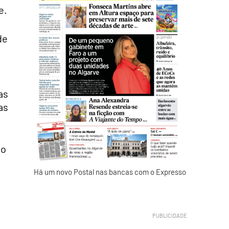
e.
de
as
as
lo
Há um novo Postal nas bancas com o Expresso
o