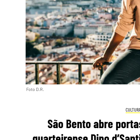
Foto D.R.
CULTUR
São Bento abre portas
quarteirense Dino d’Sant