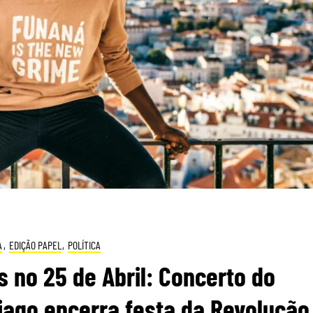
A
,
EDIÇÃO PAPEL
,
POLÍTICA
 no 25 de Abril: Concerto do
iago encerra festa da Revolução