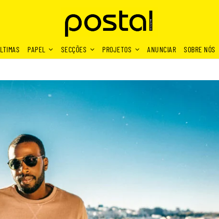
LTIMAS
PAPEL
SECÇÕES
PROJETOS
ANUNCIAR
SOBRE NÓS