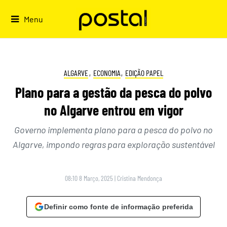
Skip
to
Menu
content
ALGARVE
,
ECONOMIA
,
EDIÇÃO PAPEL
Plano para a gestão da pesca do polvo
no Algarve entrou em vigor
Governo implementa plano para a pesca do polvo no
Algarve, impondo regras para exploração sustentável
08:10 8 Março, 2025
|
Cristina Mendonça
Definir como fonte de informação preferida