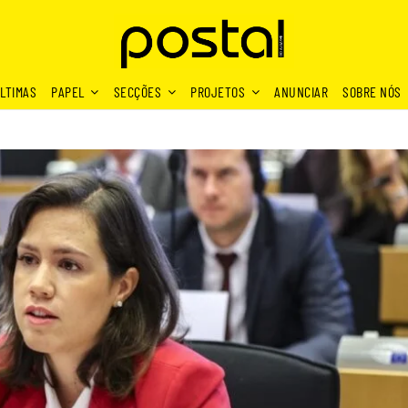
LTIMAS
PAPEL
SECÇÕES
PROJETOS
ANUNCIAR
SOBRE NÓS