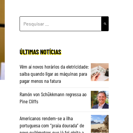
PESQUISAR
POR:
ÚLTIMAS NOTÍCIAS
Vêm aí novos horários da eletricidade:
saiba quando ligar as máquinas para
pagar menos na fatura
Ramón von Schükkmann regressa ao
Pine Cliffs
Americanos rendem-se a ilha
portuguesa com “praia dourada” de
nove quilómetros que já foi eleita a