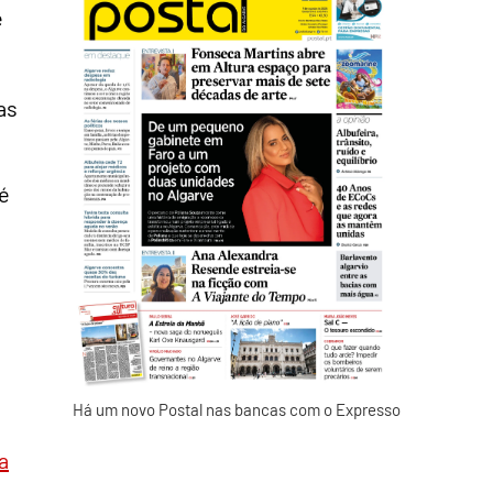
e
as
“é
Há um novo Postal nas bancas com o Expresso
a