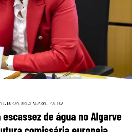
PEL
,
EUROPE DIRECT ALGARVE
,
POLÍTICA
a escassez de água no Algarve
futura comissária europeia