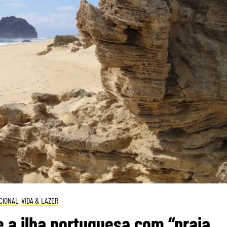
CIONAL
VIDA & LAZER
a ilha portuguesa com “praia