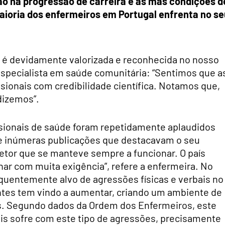
dão na progressão de carreira e as más condições d
aioria dos enfermeiros em Portugal enfrenta no se
o é devidamente valorizada e reconhecida no nosso
especialista em saúde comunitária: “Sentimos que a
onais com credibilidade científica. Notamos que,
dizemos”.
ssionais de saúde foram repetidamente aplaudidos
de inúmeras publicações que destacavam o seu
setor que se manteve sempre a funcionar. O país
ar com muita exigência”, refere a enfermeira. No
equentemente alvo de agressões físicas e verbais no
entes tem vindo a aumentar, criando um ambiente de
is. Segundo dados da Ordem dos Enfermeiros, este
ais sofre com este tipo de agressões, precisamente