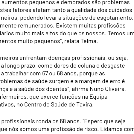
com aumentos pequenos e demorados são problemas
Estes fatores afetam tanto a qualidade dos cuidados
meiros, podendo levar a situações de esgotamento.
amente remunerados. Existem muitas profissões
ários muito mais altos do que os nossos. Temos u
mentos muito pequenos”, relata Telma.
rmeiros enfrentam doenças profissionais, ou seja,
a longo prazo, como dores de coluna e desgaste
 a trabalhar com 67 ou 68 anos, porque as
roblemas de saúde surgem e a margem de erro é
ça e a saúde dos doentes”, afirma Nuno Oliveira,
Enfermeiros, que exerce funções na Equipa
tivos, no Centro de Saúde de Tavira.
 profissionais ronda os 68 anos. “Espero que seja
rque nós somos uma profissão de risco. Lidamos co