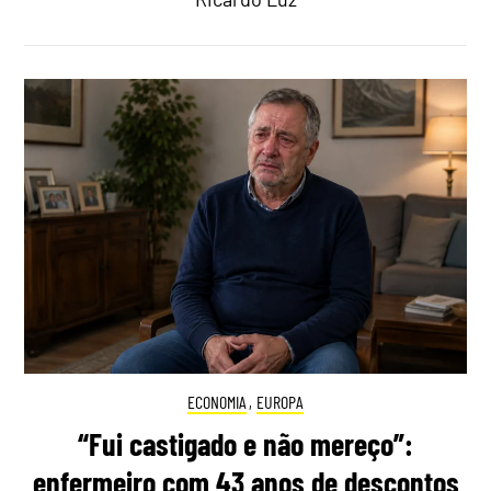
ECONOMIA
,
EUROPA
“Fui castigado e não mereço”:
enfermeiro com 43 anos de descontos