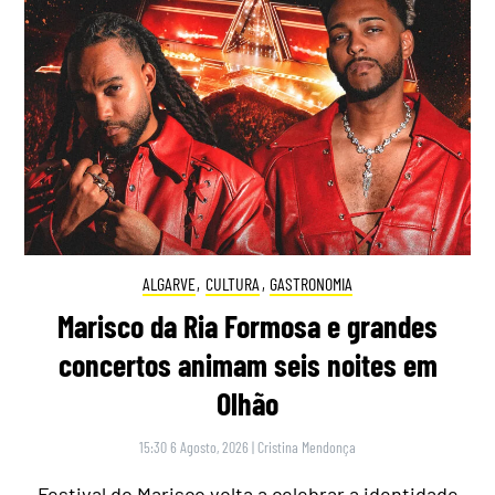
ALGARVE
,
CULTURA
,
GASTRONOMIA
Marisco da Ria Formosa e grandes
concertos animam seis noites em
Olhão
15:30 6 Agosto, 2026
|
Cristina Mendonça
Festival do Marisco volta a celebrar a identidade