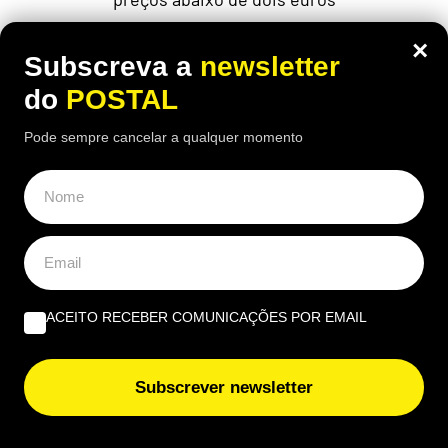
×
Subscreva a
newsletter
do
POSTAL
ÚLTIMAS NOTÍCIAS
Pode sempre cancelar a qualquer momento
“Trabalhei desde os 14 anos e com 46 anos de
descontos tiraram‑me 18% da pensão”: homem
despedido aos 60 foi forçado a reformar‑se aos 62
“Anel de diamante”: este fenómeno raro durante o
eclipse solar vai durar cerca de 26 segundos e é isto
que vai acontecer
ACEITO RECEBER COMUNICAÇÕES POR EMAIL
Selos no para‑brisas: lei mudou mas muitos
condutores não sabem que têm de levar isto no carro
Subscrever newsletter
Marca concorrente direta da Primark abre nova loja em
Portugal com milhares de produtos abaixo de 2€: