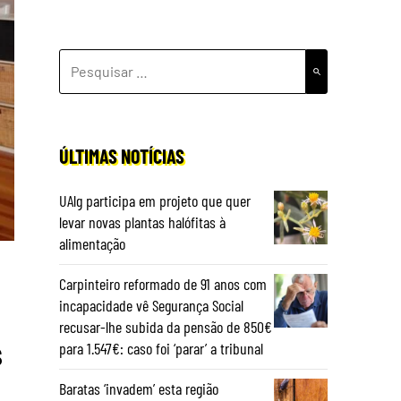
PESQUISAR
POR:
ÚLTIMAS NOTÍCIAS
UAlg participa em projeto que quer
levar novas plantas halófitas à
alimentação
Carpinteiro reformado de 91 anos com
incapacidade vê Segurança Social
recusar-lhe subida da pensão de 850€
s
para 1.547€: caso foi ‘parar’ a tribunal
Baratas ‘invadem’ esta região