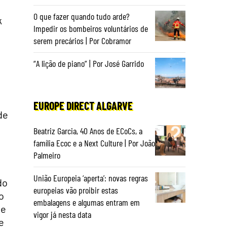
O que fazer quando tudo arde?
k
Impedir os bombeiros voluntários de
serem precários | Por Cobramor
a
“A lição de piano” | Por José Garrido
EUROPE DIRECT ALGARVE
de
Beatriz Garcia, 40 Anos de ECoCs, a
família Ecoc e a Next Culture | Por João
Palmeiro
União Europeia ‘aperta’: novas regras
do
europeias vão proibir estas
o
embalagens e algumas entram em
de
vigor já nesta data
e