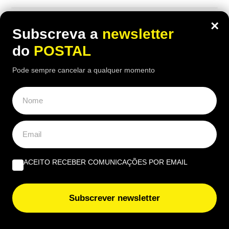
×
Subscreva a
newsletter
do
POSTAL
Pode sempre cancelar a qualquer momento
ACEITO RECEBER COMUNICAÇÕES POR EMAIL
ALGARVE
,
GASTRONOMIA
“O verdadeiro sabor da Guia”: nesta
Subscrever newsletter
churrasqueira algarvia da EN125 ainda