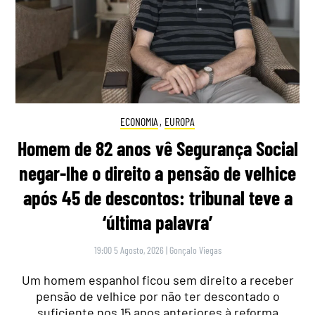
ECONOMIA
,
EUROPA
Homem de 82 anos vê Segurança Social
negar-lhe o direito a pensão de velhice
após 45 de descontos: tribunal teve a
‘última palavra’
19:00 5 Agosto, 2026
|
Gonçalo Viegas
Um homem espanhol ficou sem direito a receber
pensão de velhice por não ter descontado o
suficiente nos 15 anos anteriores à reforma