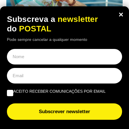
×
Subscreva a
newsletter
do
POSTAL
Pode sempre cancelar a qualquer momento
MUNDO
,
VIDA & LAZER
“Com 1.000€/mês temos tudo aqui”:
reformados franceses rendidos a
destino paradisíaco a 2 h de Portugal
onde a vida é barata e há 300 dias de
sol por ano
ACEITO RECEBER COMUNICAÇÕES POR EMAIL
18:10 8 Agosto, 2026
|
Gonçalo Viegas
Subscrever newsletter
Reformados franceses vão 'esquecendo' a Europa
e optando por este destino onde o custo de vida é