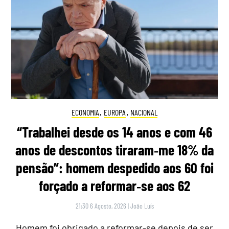
ECONOMIA
,
EUROPA
,
NACIONAL
“Trabalhei desde os 14 anos e com 46
anos de descontos tiraram‑me 18% da
pensão”: homem despedido aos 60 foi
forçado a reformar‑se aos 62
21:30 6 Agosto, 2026
|
João Luís
Homem foi obrigado a reformar-se depois de ser