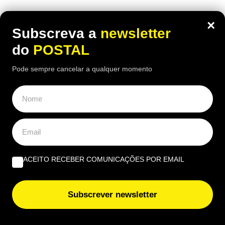
×
Subscreva a
newsletter
do
POSTAL
Pode sempre cancelar a qualquer momento
ACEITO RECEBER COMUNICAÇÕES POR EMAIL
ALGARVE
,
NACIONAL
Volta já recuperou 150 milhões de
Subscrever newsletter
embalagens e chega a Albufeira com