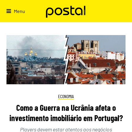
Skip
to
Menu
content
ECONOMIA
Como a Guerra na Ucrânia afeta o
investimento imobiliário em Portugal?
Players devem estar atentos aos negócios