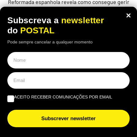
Reformada espanhola revela como consegue gerir
mensalmente uma pensão de 1.100 euros perante
×
preços cada vez mais elevados
Subscreva a
newsletter
do
POSTAL
Pode sempre cancelar a qualquer momento
ACEITO RECEBER COMUNICAÇÕES POR EMAIL
Subscrever newsletter
ALGARVE
,
GASTRONOMIA