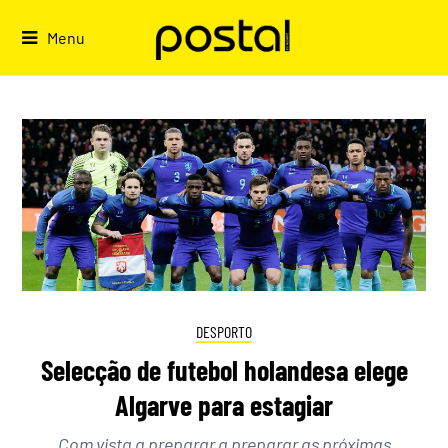
Skip
to
Menu
content
DESPORTO
Selecção de futebol holandesa elege
Algarve para estagiar
Com vista a preparar a preparar as próximas