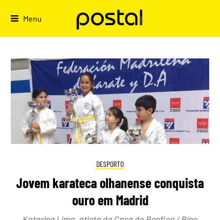
Skip
to
Menu
content
DESPORTO
Jovem karateca olhanense conquista
ouro em Madrid
Katarina Lima, atleta da Casa do Benfica / Bino