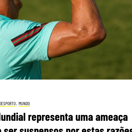
DESPORTO
,
MUNDO
 Mundial representa uma ameaça
 a ser suspensos por estas razõe