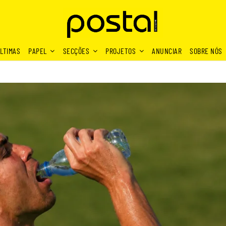
LTIMAS
PAPEL
SECÇÕES
PROJETOS
ANUNCIAR
SOBRE NÓS