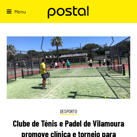
Skip
to
Menu
content
DESPORTO
Clube de Ténis e Padel de Vilamoura
promove clínica e torneio para