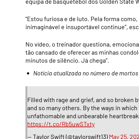
equipa de basquetebol dos Golden State Wa
“Estou furiosa e de luto. Pela forma como
inimaginável e insuportável continue”, esc
No vídeo, o treinador questiona, emocion
tão cansado de oferecer as minhas condol
minutos de silêncio. Já chega”.
Notícia atualizada no número de mortos
Filled with rage and grief, and so broken
and so many others. By the ways in which
unfathomable and unbearable heartbreak. 
https://t.co/Rb5uwSTxty
— Taylor Swift (@taylorswift13)
May 25, 20