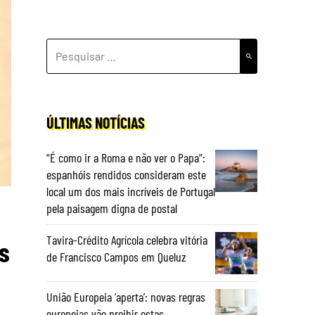
PESQUISAR
POR:
ÚLTIMAS NOTÍCIAS
“É como ir a Roma e não ver o Papa”:
espanhóis rendidos consideram este
local um dos mais incríveis de Portugal
pela paisagem digna de postal
Tavira-Crédito Agrícola celebra vitória
s
de Francisco Campos em Queluz
União Europeia ‘aperta’: novas regras
europeias vão proibir estas