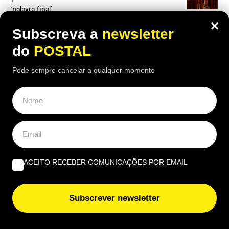
‘palavra final’
×
Subscreva a
newsletter
do
POSTAL
OPINIÃO
Pode sempre cancelar a qualquer momento
Governantes no Algarve: de reino a região transnacional
| Por Virgílio Machado
O que fazer quando tudo arde? Impedir os bombeiros
voluntários de serem precários | Por Cobramor
ACEITO RECEBER COMUNICAÇÕES POR EMAIL
“A lição de piano” | Por José Garrido
Subscrever newsletter
EUROPE DIRECT ALGARVE