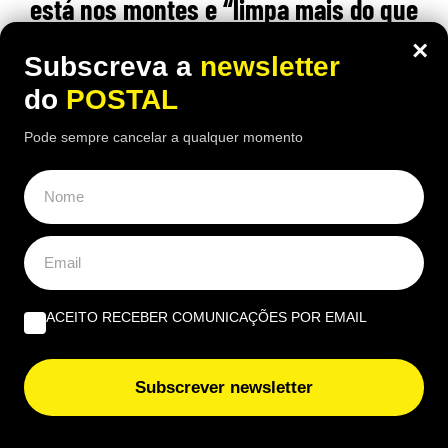
está nos montes e “limpa mais do que
100 pessoas”
×
Subscreva a
newsletter
17:00 5 Agosto, 2026
|
Rubén Gonçalves
do
POSTAL
Um pastor espanhol defende que o gado consegue
Pode sempre cancelar a qualquer momento
limpar os montes de forma mais eficaz do que
dezenas de trabalhadores
ACEITO RECEBER COMUNICAÇÕES POR EMAIL
Subscrever newsletter