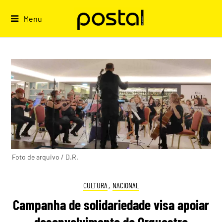
Skip
to
Menu
content
Foto de arquivo / D.R.
CULTURA
,
NACIONAL
Campanha de solidariedade visa apoiar
desenvolvimento da Orquestra