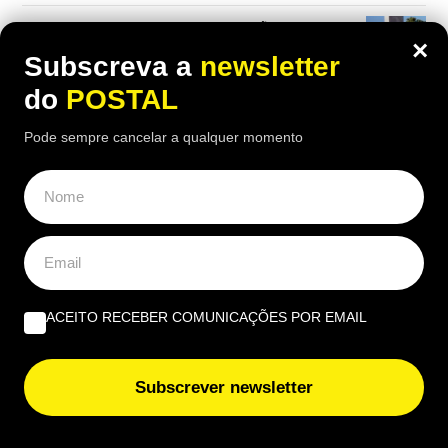
Governantes no Algarve: de reino a região transnacional
×
| Por Virgílio Machado
Subscreva a
newsletter
do
POSTAL
EUROPE DIRECT ALGARVE
Pode sempre cancelar a qualquer momento
“Quais as novas regras para a reparação dos produtos?”
Beatriz Garcia, 40 Anos de ECoCs, a família Ecoc e a
Next Culture | Por João Palmeiro
ACEITO RECEBER COMUNICAÇÕES POR EMAIL
Subscrever newsletter