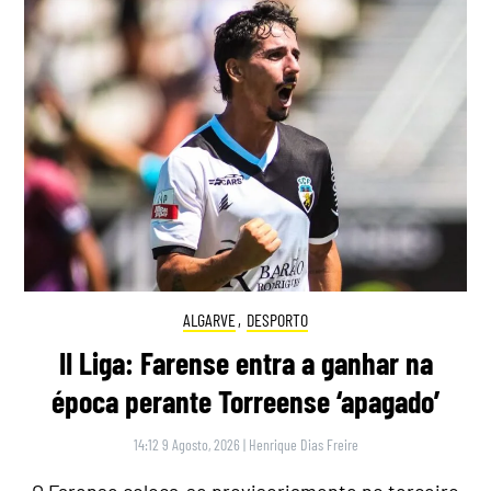
ALGARVE
,
DESPORTO
II Liga: Farense entra a ganhar na
época perante Torreense ‘apagado’
14:12 9 Agosto, 2026
|
Henrique Dias Freire
O Farense coloca-se provisoriamente no terceiro