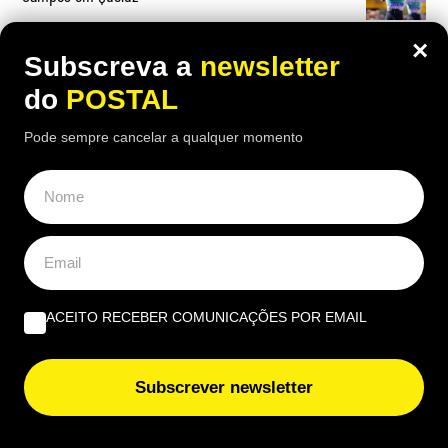
×
Subscreva a
newsletter
do
POSTAL
OPINIÃO
Pode sempre cancelar a qualquer momento
Profissional não profissionalizada – Uma reflexão de
agosto | Por Ana Alexandra Resende
Quando viver no Algarve se torna um luxo | Por João
Rúben Silva
ACEITO RECEBER COMUNICAÇÕES POR EMAIL
Um olho no burro, outro no cigano | Por José Figueiredo
Santos
Subscrever newsletter
EUROPE DIRECT ALGARVE