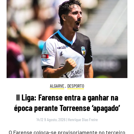
ALGARVE
,
DESPORTO
II Liga: Farense entra a ganhar na
época perante Torreense ‘apagado’
14:12 9 Agosto, 2026
|
Henrique Dias Freire
O Farense coloca-se provisoriamente no terceiro