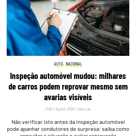
AUTO
,
NACIONAL
Inspeção automóvel mudou: milhares
de carros podem reprovar mesmo sem
avarias visíveis
11:00 7 Agosto, 2026
|
João Luís
Não verificar isto antes da inspeção automóvel
pode apanhar condutores de surpresa: saiba como
consultar a situação e evitar reprovação