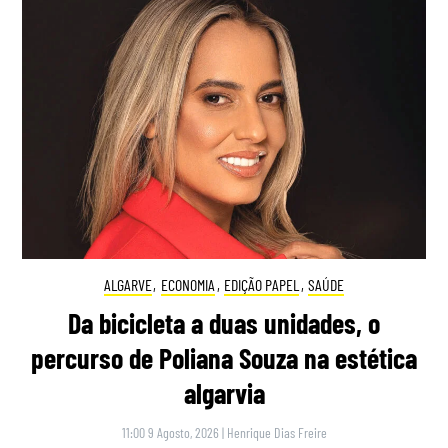
ALGARVE
,
ECONOMIA
,
EDIÇÃO PAPEL
,
SAÚDE
Da bicicleta a duas unidades, o
percurso de Poliana Souza na estética
algarvia
11:00 9 Agosto, 2026
|
Henrique Dias Freire