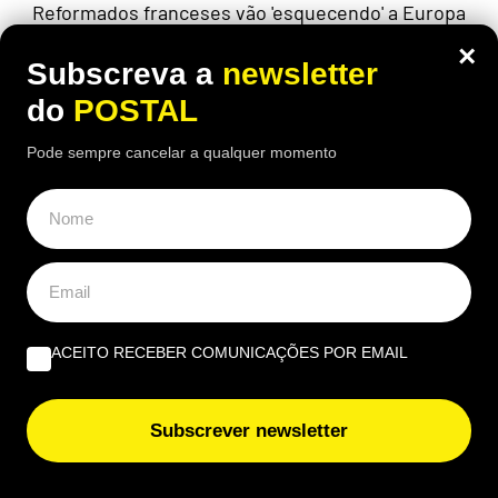
Reformados franceses vão 'esquecendo' a Europa
e optando por este destino onde o custo de vida é
×
baixo e o clima quente a cerca de 2 horas de
Subscreva a
newsletter
Portugal
do
POSTAL
Pode sempre cancelar a qualquer momento
ACEITO RECEBER COMUNICAÇÕES POR EMAIL
Subscrever newsletter
ECONOMIA
,
EUROPA