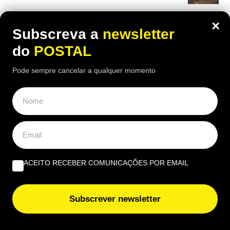
União Europeia ‘aperta’: novas regras europeias vão
×
Subscreva a
newsletter
proibir estas embalagens e algumas entram em vigor já
nesta data
do
POSTAL
Pode sempre cancelar a qualquer momento
ACEITO RECEBER COMUNICAÇÕES POR EMAIL
Subscrever newsletter