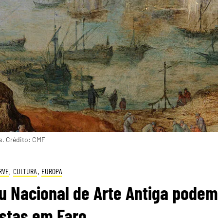
s. Crédito: CMF
RVE
,
CULTURA
,
EUROPA
u Nacional de Arte Antiga podem
istas em Faro