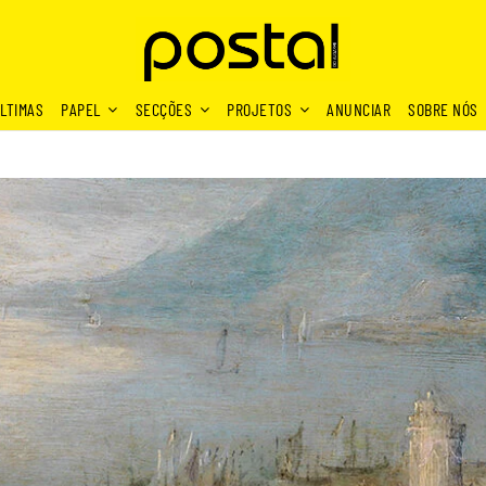
LTIMAS
PAPEL
SECÇÕES
PROJETOS
ANUNCIAR
SOBRE NÓS