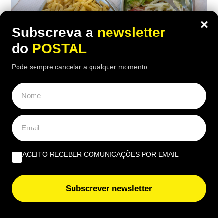
×
Subscreva a
newsletter
do
POSTAL
Pode sempre cancelar a qualquer momento
ALGARVE
,
GASTRONOMIA
“O verdadeiro sabor da Guia”: nesta
churrasqueira algarvia da EN125 ainda
pode comer “excelente frango à Guia”
por 6,50€
ACEITO RECEBER COMUNICAÇÕES POR EMAIL
16:40 5 Agosto, 2026
|
João Luís
Subscrever newsletter
Há uma paragem na Nacional 125 onde uma das
receitas mais conhecidas de frango assado do
Algarve continuam a chamar clientes durante o