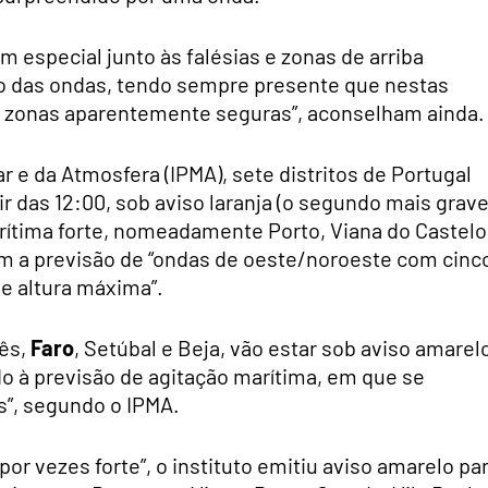
em especial junto às falésias e zonas de arriba
o das ondas, tendo sempre presente que nestas
r zonas aparentemente seguras”, aconselham ainda.
 e da Atmosfera (IPMA), sete distritos de Portugal
tir das 12:00, sob aviso laranja (o segundo mais grav
rítima forte, nomeadamente Porto, Viana do Castelo
com a previsão de “ondas de oeste/noroeste com cinc
de altura máxima”.
rês,
Faro
, Setúbal e Beja, vão estar sob aviso amarel
o à previsão de agitação marítima, em que se
s”, segundo o IPMA.
or vezes forte”, o instituto emitiu aviso amarelo pa