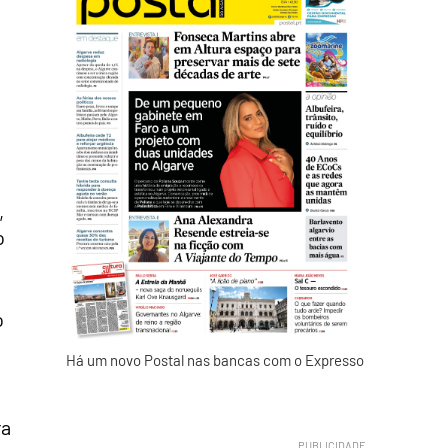
e
,
o
o
Há um novo Postal nas bancas com o Expresso
ra