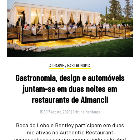
ALGARVE
,
GASTRONOMIA
Gastronomia, design e automóveis
juntam-se em duas noites em
restaurante de Almancil
15:50 7 Agosto, 2026
|
Cristina Mendonça
Boca do Lobo e Bentley participam em duas
iniciativas no Authentic Restaurant,
acompanhadas por um menu criado pelo chef