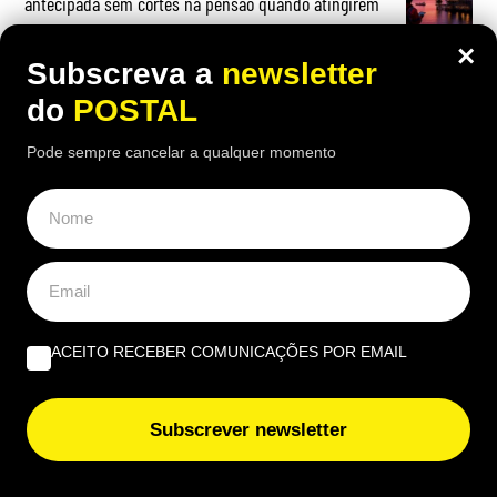
antecipada sem cortes na pensão quando atingirem
estas idades
×
Subscreva a
newsletter
do
POSTAL
Pode sempre cancelar a qualquer momento
OPINIÃO
Quando viver no Algarve se torna um luxo | Por João
Rúben Silva
Um olho no burro, outro no cigano | Por José Figueiredo
Santos
ACEITO RECEBER COMUNICAÇÕES POR EMAIL
Bilhete Postal: Nós, os não fumadores, não vamos para
férias para fumar | Por Eduardo Costa
Subscrever newsletter
EUROPE DIRECT ALGARVE