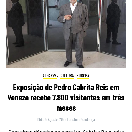
ALGARVE
,
CULTURA
,
EUROPA
Exposição de Pedro Cabrita Reis em
Veneza recebe 7.800 visitantes em três
meses
18:50 5 Agosto, 2026
|
Cristina Mendonça
Com cinco décadas de carreira, Cabrita Reis volta