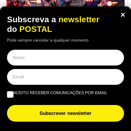
×
Subscreva a
newsletter
do
POSTAL
Pode sempre cancelar a qualquer momento
AUTO
,
NACIONAL
Um carro para toda a vida? Mecânicos
elegem as três marcas de carros que
necessitam de menos idas à oficina
ACEITO RECEBER COMUNICAÇÕES POR EMAIL
20:20 7 Agosto, 2026
|
João Luís
Há marcas que surpreendem os mecânicos pela
resistência e fiabilidade: descubra quais são os
Subscrever newsletter
carros que menos vão à oficina