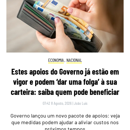
ECONOMIA
,
NACIONAL
Estes apoios do Governo já estão em
vigor e podem ‘dar uma folga’ à sua
carteira: saiba quem pode beneficiar
07:42 8 Agosto, 2026
|
João Luís
Governo lançou um novo pacote de apoios: veja
que medidas podem ajudar a aliviar custos nos
próximos tempos