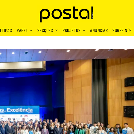
LTIMAS
PAPEL
SECÇÕES
PROJETOS
ANUNCIAR
SOBRE NÓS