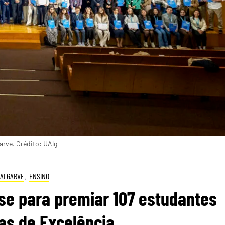
arve. Crédito: UAlg
ALGARVE
,
ENSINO
e para premiar 107 estudantes
as de Excelência