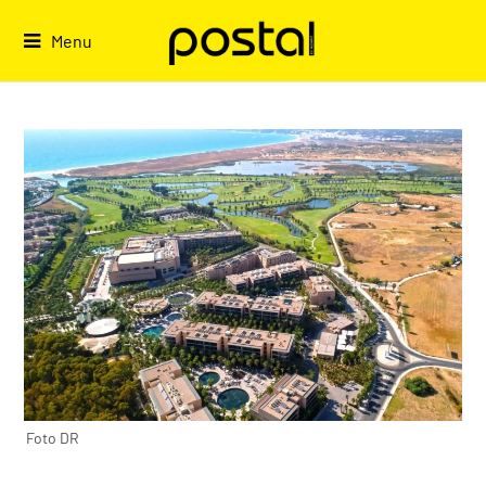
Skip
to
Menu
content
Foto DR