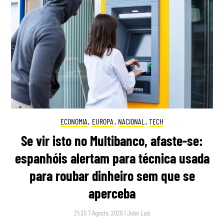
ECONOMIA
,
EUROPA
,
NACIONAL
,
TECH
Se vir isto no Multibanco, afaste-se:
espanhóis alertam para técnica usada
para roubar dinheiro sem que se
aperceba
21:30 7 Agosto, 2026
|
João Luís