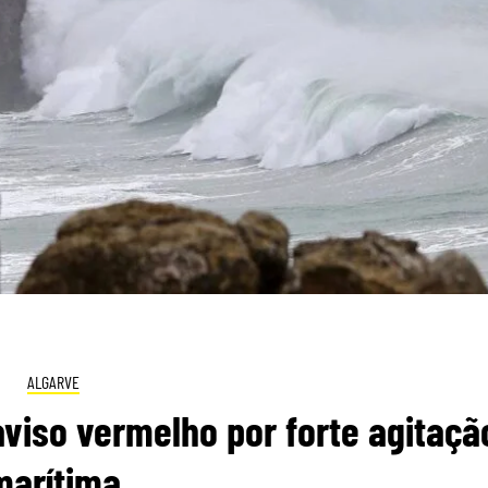
ALGARVE
 aviso vermelho por forte agitaçã
marítima