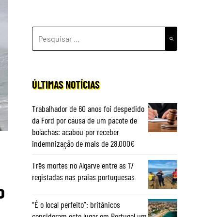
PESQUISAR
POR:
ÚLTIMAS NOTÍCIAS
Trabalhador de 60 anos foi despedido
da Ford por causa de um pacote de
bolachas: acabou por receber
indemnização de mais de 28.000€
Três mortes no Algarve entre as 17
registadas nas praias portuguesas
o
“É o local perfeito”: britânicos
consideram este lugar em Portugal um