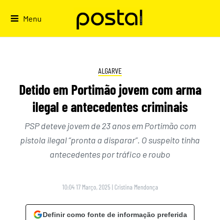
Skip
to
Menu
content
ALGARVE
Detido em Portimão jovem com arma
ilegal e antecedentes criminais
PSP deteve jovem de 23 anos em Portimão com
pistola ilegal “pronta a disparar”. O suspeito tinha
antecedentes por tráfico e roubo
10:04 17 Março, 2025
|
Cristina Mendonça
Definir como fonte de informação preferida