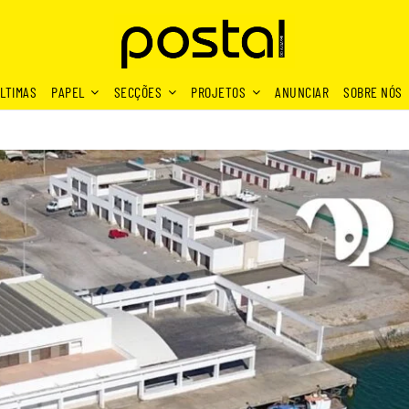
LTIMAS
PAPEL
SECÇÕES
PROJETOS
ANUNCIAR
SOBRE NÓS