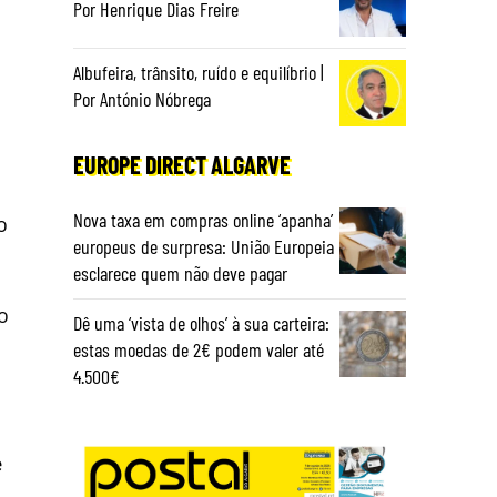
Por Henrique Dias Freire
Albufeira, trânsito, ruído e equilíbrio |
Por António Nóbrega
EUROPE DIRECT ALGARVE
Nova taxa em compras online ‘apanha’
o
europeus de surpresa: União Europeia
esclarece quem não deve pagar
o
Dê uma ‘vista de olhos’ à sua carteira:
estas moedas de 2€ podem valer até
4.500€
e