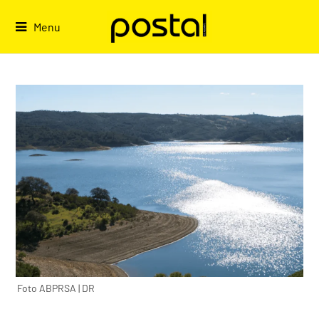
Skip
to
Menu
content
Foto ABPRSA | DR