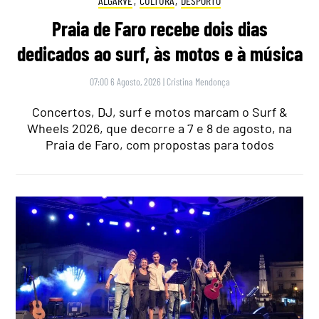
ALGARVE
,
CULTURA
,
DESPORTO
Praia de Faro recebe dois dias
dedicados ao surf, às motos e à música
07:00 6 Agosto, 2026
|
Cristina Mendonça
Concertos, DJ, surf e motos marcam o Surf &
Wheels 2026, que decorre a 7 e 8 de agosto, na
Praia de Faro, com propostas para todos