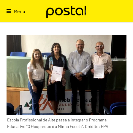
Skip
to
Menu
content
Escola Profissional de Alte passa a integrar o Programa
Educativo “O Geoparque é a Minha Escola”. Crédito: EPA