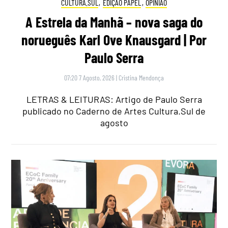
CULTURA.SUL
,
EDIÇÃO PAPEL
,
OPINIÃO
A Estrela da Manhã – nova saga do
norueguês Karl Ove Knausgard | Por
Paulo Serra
07:20 7 Agosto, 2026
|
Cristina Mendonça
LETRAS & LEITURAS: Artigo de Paulo Serra
publicado no Caderno de Artes Cultura.Sul de
agosto