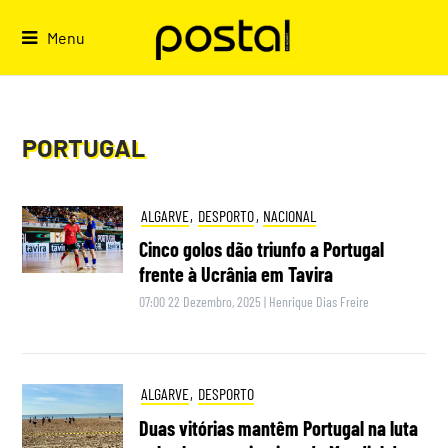
Skip
to
Menu
content
PORTUGAL
ALGARVE
,
DESPORTO
,
NACIONAL
Cinco golos dão triunfo a Portugal
frente à Ucrânia em Tavira
07:00 22 Dezembro, 2025
|
Henrique Dias Freire
ALGARVE
,
DESPORTO
Duas vitórias mantêm Portugal na luta