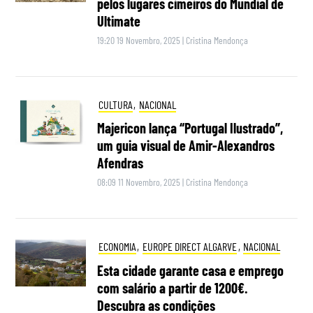
pelos lugares cimeiros do Mundial de
Ultimate
19:20 19 Novembro, 2025
|
Cristina Mendonça
CULTURA
,
NACIONAL
Majericon lança “Portugal Ilustrado”,
um guia visual de Amir-Alexandros
Afendras
08:09 11 Novembro, 2025
|
Cristina Mendonça
ECONOMIA
,
EUROPE DIRECT ALGARVE
,
NACIONAL
Esta cidade garante casa e emprego
com salário a partir de 1200€.
Descubra as condições