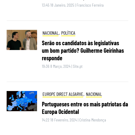
13:45 18 Janeiro, 2025
|
Francisco Ferreira
NACIONAL
,
POLÍTICA
Serão os candidatos às legislativas
um bom partido? Guilherme Geirinhas
responde
19:36 8 Março, 2024
|
Site.pt
EUROPE DIRECT ALGARVE
,
NACIONAL
Portugueses entre os mais patriotas da
Europa Ocidental
14:22 18 Fevereiro, 2024
|
Cristina Mendonça